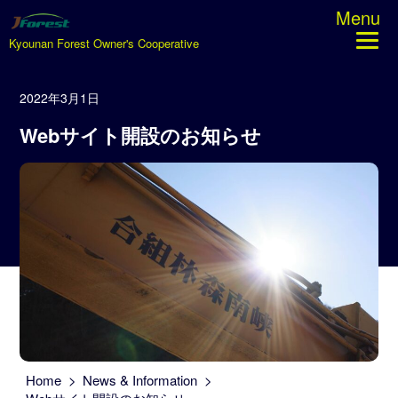
Menu
Kyounan Forest Owner's Cooperative
2022年3月1日
Webサイト開設のお知らせ
Home
>
News & Information
>